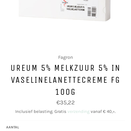
Fagron
UREUM 5% MELKZUUR 5% IN
VASELINELANETTECREME FG
100G
Normale
€35,22
prijs
Inclusief belasting. Gratis
verzending
vanaf € 40,=.
AANTAL