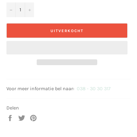
−
+
UITVERKOCHT
Voor meer informatie bel naar:
038 - 30 30 317
Delen
Delen
Twitteren
Pinnen
op
op
op
Facebook
Twitter
Pinterest