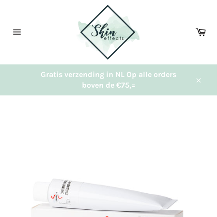
Meteen
naar
de
Wi
content
Sitenavigatie
Gratis verzending in NL Op alle orders
boven de €75,=
Sluit