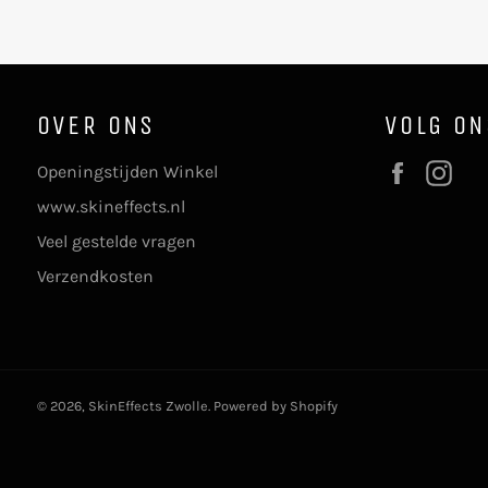
OVER ONS
VOLG ON
Faceboo
In
Openingstijden Winkel
www.skineffects.nl
Veel gestelde vragen
Verzendkosten
© 2026,
SkinEffects Zwolle
. Powered by Shopify