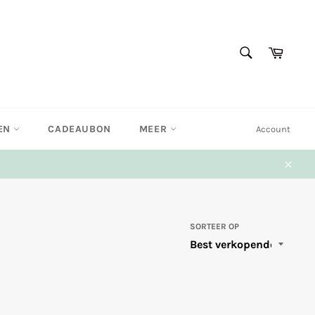
ZOEKEN
Winke
Zoeken
EN
CADEAUBON
MEER
Account
Sluit
SORTEER OP