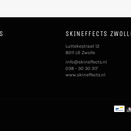
S
SKINEFFECTS ZWOLL
k
stagram
Luttekestraat 12
8011 LR Zwolle
info@skineffects.nl
038 - 30 30 317
www.skineffects.nl