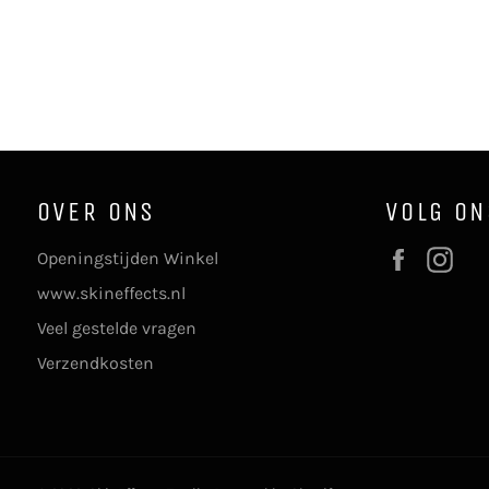
OVER ONS
VOLG ON
Faceboo
In
Openingstijden Winkel
www.skineffects.nl
Veel gestelde vragen
Verzendkosten