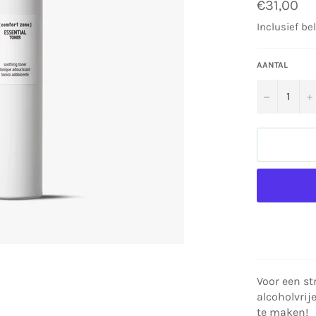
Normale
€31,00
prijs
Inclusief be
AANTAL
−
Voor een st
alcoholvrij
te maken!