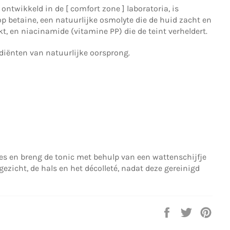
 ontwikkeld in de [ comfort zone ] laboratoria, is
p betaine, een natuurlijke osmolyte die de huid zacht en
t, en niacinamide (vitamine PP) die de teint verheldert.
diënten van natuurlijke oorsprong.
es en breng de tonic met behulp van een wattenschijfje
gezicht, de hals en het décolleté, nadat deze gereinigd
Delen
Twitteren
Pinn
op
op
op