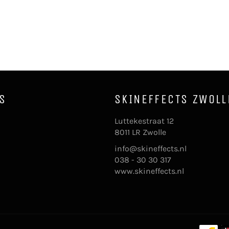
S
SKINEFFECTS ZWOLL
k
stagram
Luttekestraat 12
8011 LR Zwolle
info@skineffects.nl
038 - 30 30 317
www.skineffects.nl