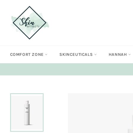
Meteen
naar
de
content
COMFORT ZONE
SKINCEUTICALS
HANNAH