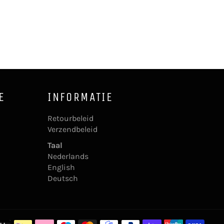
Facebook
Twitter
Pint
E
INFORMATIE
Retourbeleid
Verzendbeleid
Taal
Nederlands
English
Deutsch
Beta