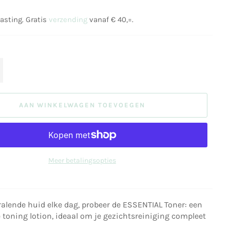
lasting. Gratis
verzending
vanaf € 40,=.
+
AAN WINKELWAGEN TOEVOEGEN
Meer betalingsopties
ralende huid elke dag, probeer de ESSENTIAL Toner: een
e toning lotion, ideaal om je gezichtsreiniging compleet