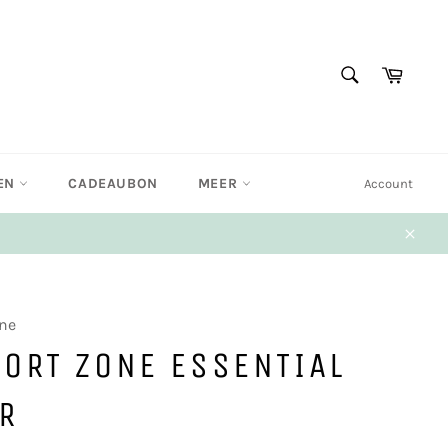
ZOEKEN
Winke
Zoeken
EN
CADEAUBON
MEER
Account
Sluit
ne
ORT ZONE ESSENTIAL
R