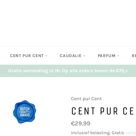
CENT PUR CENT
CAUDALIE
PARFUM
R
Gratis verzending in NL Op alle orders boven de €75,=
Cent pur Cent
CENT PUR CE
Normale
€29,99
prijs
Inclusief belasting. Gratis
verz