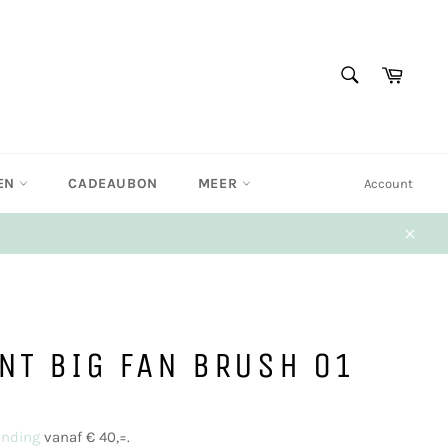
ZOEKEN
Winke
Zoeken
EN
CADEAUBON
MEER
Account
Sluit
NT BIG FAN BRUSH 01
ending
vanaf € 40,=.