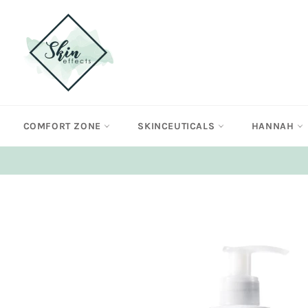
Meteen
naar
de
content
COMFORT ZONE
SKINCEUTICALS
HANNAH