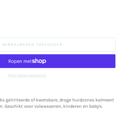
N WINKELWAGEN TOEVOEGEN
Meer betalingsopties
ie geïrriteerde of kwetsbare, droge huidzones kalmeert
en. Geschikt voor volwassenen, kinderen en baby's.