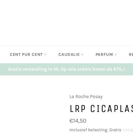
CENT PUR CENT
CAUDALIE
PARFUM
R
Gratis verzending in NL Op alle orders boven de €75,=
La Roche Posay
LRP CICAPLA
Normale
€14,50
prijs
Inclusief belasting. Gratis
verz