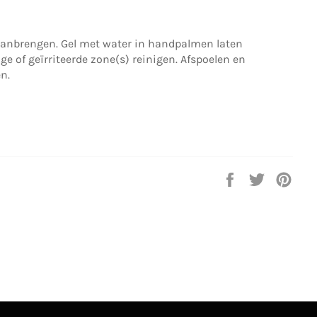
g aanbrengen. Gel met water in handpalmen laten
e of geïrriteerde zone(s) reinigen. Afspoelen en
n.
Delen
Twitteren
Pinn
op
op
op
Facebook
Twitter
Pint