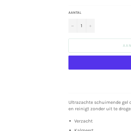
AANTAL
−
+
AA
Ultrazachte schuimende gel d
en reinigt zonder uit te drog
Verzacht
Kalmeert