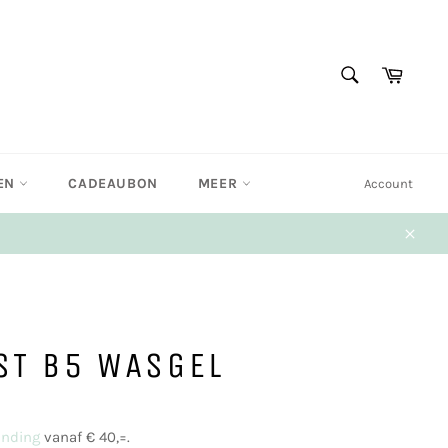
ZOEKEN
Winke
Zoeken
EN
CADEAUBON
MEER
Account
Sluit
ST B5 WASGEL
ending
vanaf € 40,=.