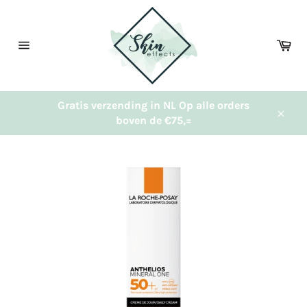
Meteen
naar
de
Wi
content
Sitenavigatie
Gratis verzending in NL Op alle orders
boven de €75,=
Sluit