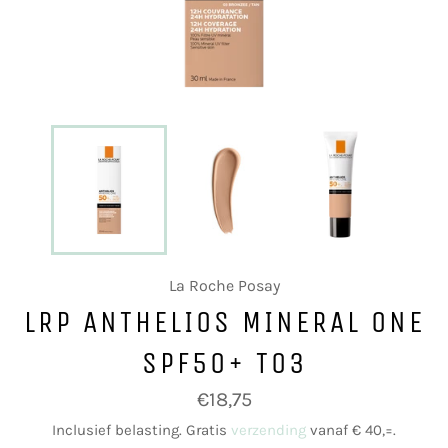
La Roche Posay
LRP ANTHELIOS MINERAL ONE
SPF50+ T03
Normale
€18,75
prijs
Inclusief belasting. Gratis
verzending
vanaf € 40,=.