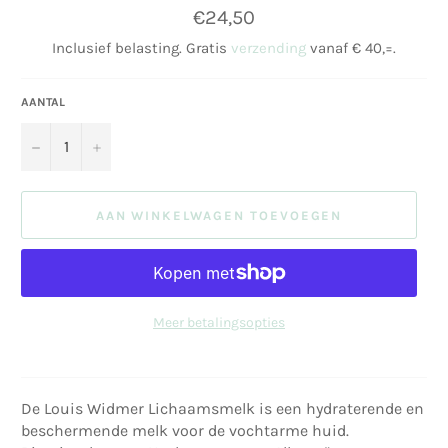
Normale
€24,50
prijs
Inclusief belasting. Gratis
verzending
vanaf € 40,=.
AANTAL
−
+
AAN WINKELWAGEN TOEVOEGEN
Meer betalingsopties
De Louis Widmer Lichaamsmelk is een hydraterende en
beschermende melk voor de vochtarme huid.