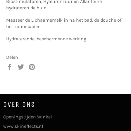
Biostimulatoren, Hyaluronzuur en Allantoïne
hydrateren de huid.
Masseer de Lichaamsmelk in na het bad, de douche of
het zonnebaden.
Hydraterende, beschermende werking.
Delen
Delen
Twitteren
Pinnen
op
op
op
Facebook
Twitter
Pinterest
OVER ONS
Openingstijden Winkel
www.skineffects.nl