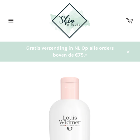
Meteen
naar
de
Wi
content
Sitenavigatie
Gratis verzending in NL Op alle orders
boven de €75,=
Sluit