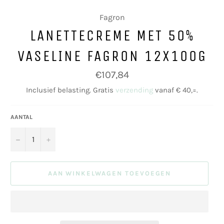
Fagron
LANETTECREME MET 50%
VASELINE FAGRON 12X100G
Normale
€107,84
prijs
Inclusief belasting. Gratis
verzending
vanaf € 40,=.
AANTAL
−
+
AAN WINKELWAGEN TOEVOEGEN