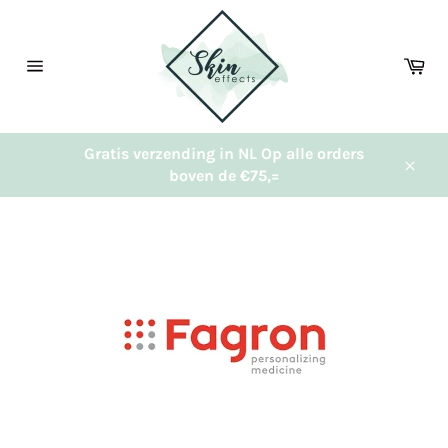
Meteen
naar
de
Wi
content
Sitenavigatie
Gratis verzending in NL Op alle orders
boven de €75,=
Sluit