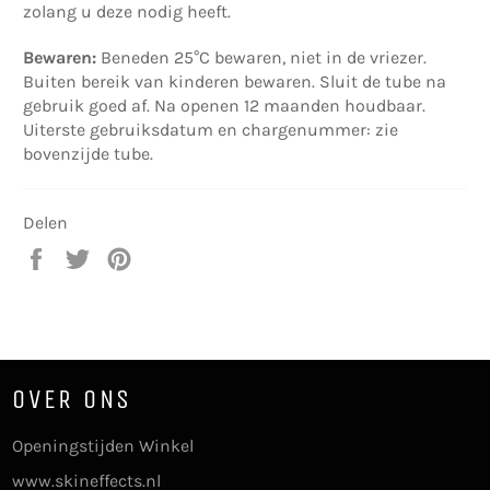
zolang u deze nodig heeft.
Bewaren:
Beneden 25°C bewaren, niet in de vriezer.
Buiten bereik van kinderen bewaren. Sluit de tube na
gebruik goed af. Na openen 12 maanden houdbaar.
Uiterste gebruiksdatum en chargenummer: zie
bovenzijde tube.
Delen
Delen
Twitteren
Pinnen
op
op
op
Facebook
Twitter
Pinterest
OVER ONS
Openingstijden Winkel
www.skineffects.nl