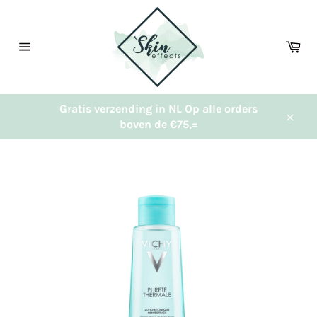
Meteen
naar
de
Wi
content
Sitenavigatie
Gratis verzending in NL Op alle orders
boven de €75,=
Sluit