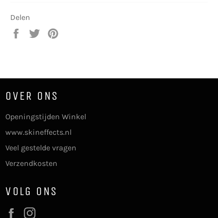
Delen
Delen
Twitteren
Pinnen
op
op
op
Facebook
Twitter
Pinterest
OVER ONS
Openingstijden Winkel
www.skineffects.nl
Veel gestelde vragen
Verzendkosten
VOLG ONS
Facebook
Instagram