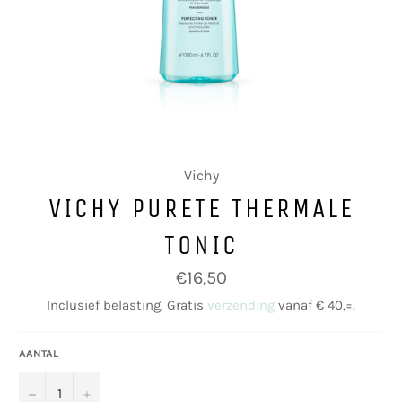
Vichy
VICHY PURETE THERMALE
TONIC
Normale
€16,50
prijs
Inclusief belasting. Gratis
verzending
vanaf € 40,=.
AANTAL
−
+