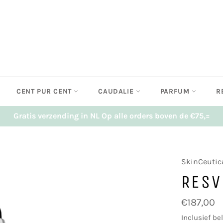
CENT PUR CENT
CAUDALIE
PARFUM
R
Gratis verzending in NL Op alle orders boven de €75,=
SkinCeutic
RESV
Normale
€187,00
prijs
Inclusief be