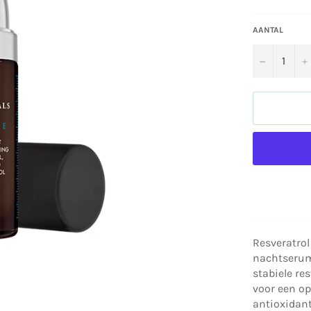
AANTAL
−
Resveratrol
nachtserum
stabiele re
voor een o
antioxidant 