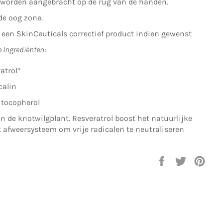
worden aangebracht op de rug van de handen.
de oog zone.
 een SkinCeuticals correctief product indien gewenst
e Ingrediënten:
atrol*
calin
 tocopherol
an de knotwilgplant. Resveratrol boost het natuurlijke
 afweersysteem om vrije radicalen te neutraliseren
Delen
Twitteren
Pinn
op
op
op
Facebook
Twitter
Pint