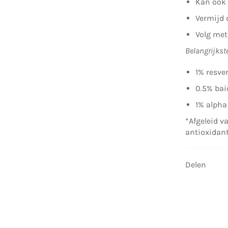
Kan ook 
Vermijd 
Volg met
Belangrijkst
1% resver
0.5% bai
1% alpha
*Afgeleid v
antioxidant
Delen