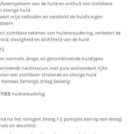
afweersysteem van de huid en onthult een zichtbare
n stevige huid.
eert vrije radicalen en versterkt de huid's eigen
ysteem
rt zichtbare tekenen van huidveroudering, verbetert de
heid, stevigheid en dichtheid van de huid
ij
oor normale, droge, en gecombineerde huidtypes
entreerde nachtserum met pure antioxidant rijke
 voor een zichtbaar stralende en stevige huid
S
Normaal,
Gemengd,
Droog,
Gevoelig
ITIES
Huidveroudering
ond na het reinigen, breng 1-2 pompjes aan op een droog
hals en decolleté.