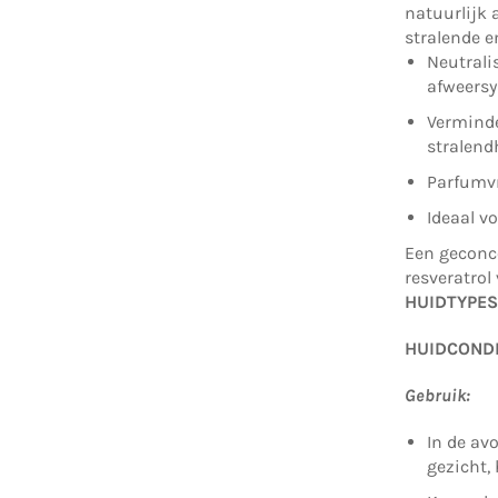
natuurlijk 
stralende e
Neutralis
afweers
Verminde
stralend
Parfumvr
Ideaal v
Een geconc
resveratrol
HUIDTYPE
HUIDCOND
Gebruik:
In de av
gezicht, 