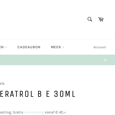
ZOEKEN
Winke
Zoeken
EN
CADEAUBON
MEER
Account
Sluit
als
ERATROL B E 30ML
lasting. Gratis
verzending
vanaf € 40,=.