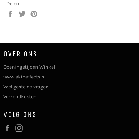
Delen
Delen
Twitteren
Pinnen
op
op
op
Facebook
Twitter
Pinterest
OVER ONS
Openingstijden Winkel
www.skineffects.nl
Veel gestelde vragen
Verzendkosten
VOLG ONS
Facebook
Instagram