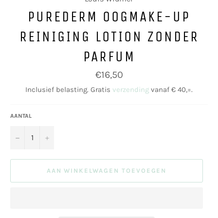
PUREDERM OOGMAKE-UP
REINIGING LOTION ZONDER
PARFUM
Normale
€16,50
prijs
Inclusief belasting. Gratis
verzending
vanaf € 40,=.
AANTAL
−
+
AAN WINKELWAGEN TOEVOEGEN