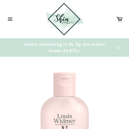
Meteen
naar
de
Wi
content
Sitenavigatie
Gratis verzending in NL Op alle orders
boven de €75,=
Sluit