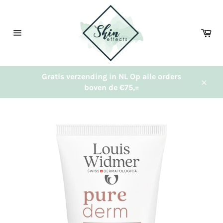
Meteen
naar
de
Wi
content
Sitenavigatie
Gratis verzending in NL Op alle orders
boven de €75,=
Sluit