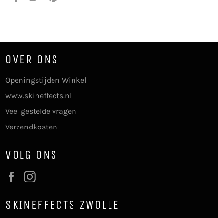
op
op
op
Facebook
Twitter
Pinterest
OVER ONS
Openingstijden Winkel
www.skineffects.nl
Veel gestelde vragen
Verzendkosten
VOLG ONS
Facebook
Instagram
SKINEFFECTS ZWOLLE