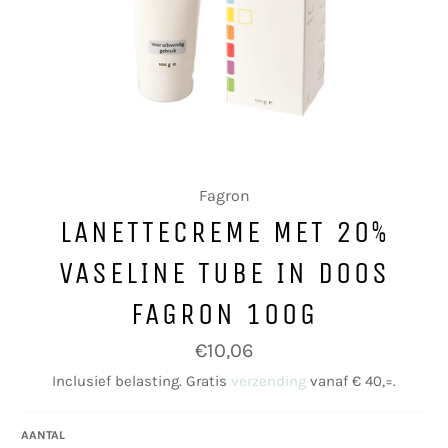
Fagron
LANETTECREME MET 20%
VASELINE TUBE IN DOOS
FAGRON 100G
Normale
€10,06
prijs
Inclusief belasting. Gratis
verzending
vanaf € 40,=.
AANTAL