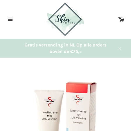
Meteen
naar
de
Wi
content
Sitenavigatie
Gratis verzending in NL Op alle orders
boven de €75,=
Sluit