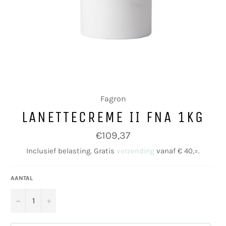
Fagron
LANETTECREME II FNA 1KG
Normale
€109,37
prijs
Inclusief belasting. Gratis
verzending
vanaf € 40,=.
AANTAL
−
+