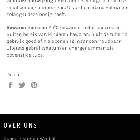
Gebruiksaanwijzing
Tenzij anders voorgeschreven 2
maal per dag aanbrengen. U kunt de crème gebruiken
zolang u deze nodig heeft.
Bewaren
Beneden 25°C bewaren, niet in de vriezer.
Buiten bereik van kinderen bewaren. Sluit de tube na
gebruik goed af. Na openen 12 maanden houdbaar.
Uiterste gebruiksdatum en chargenummer: zie
bovenzijde tube.
Delen
Delen
Twitteren
Pinnen
op
op
op
Facebook
Twitter
Pinterest
OVER ONS
Openingstijden Winkel