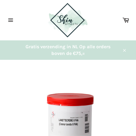
Meteen
naar
de
Wi
content
Sitenavigatie
Gratis verzending in NL Op alle orders
boven de €75,=
Sluit