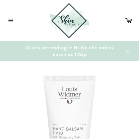
Meteen
naar
de
Wi
content
Sitenavigatie
Gratis verzending in NL Op alle orders
boven de €75,=
Sluit