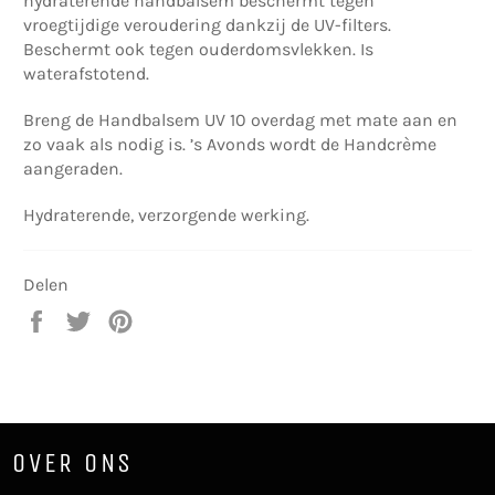
hydraterende handbalsem beschermt tegen
vroegtijdige veroudering dankzij de UV-filters.
Beschermt ook tegen ouderdomsvlekken. Is
waterafstotend.
Breng de Handbalsem UV 10 overdag met mate aan en
zo vaak als nodig is. ’s Avonds wordt de Handcrème
aangeraden.
Hydraterende, verzorgende werking.
Delen
Delen
Twitteren
Pinnen
op
op
op
Facebook
Twitter
Pinterest
OVER ONS