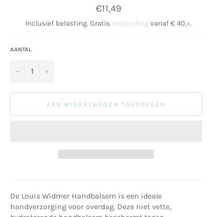
Normale
€11,49
prijs
Inclusief belasting. Gratis
verzending
vanaf € 40,=.
AANTAL
−
+
AAN WINKELWAGEN TOEVOEGEN
De Louis Widmer Handbalsem is een ideale
handverzorging voor overdag. Deze niet vette,