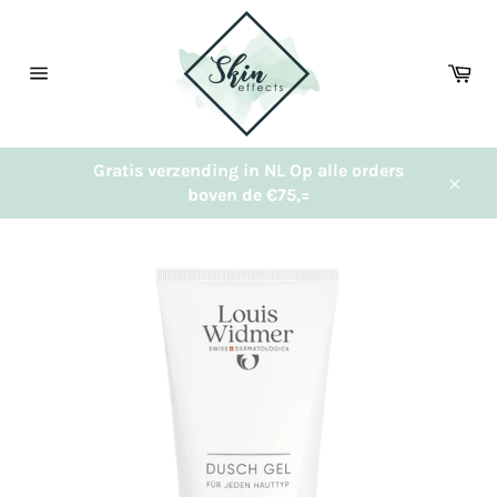
Meteen
naar
de
Wi
content
Sitenavigatie
Gratis verzending in NL Op alle orders
boven de €75,=
Sluit