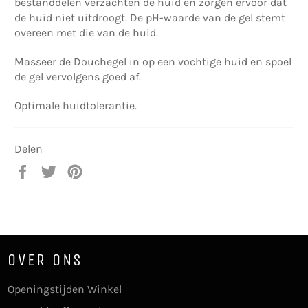
bestanddelen verzachten de huid en zorgen ervoor dat
de huid niet uitdroogt. De pH-waarde van de gel stemt
overeen met die van de huid.
Masseer de Douchegel in op een vochtige huid en spoel
de gel vervolgens goed af.
Optimale huidtolerantie.
Delen
Delen
Twitteren
Pinnen
op
op
op
Facebook
Twitter
Pinterest
OVER ONS
Openingstijden Winkel