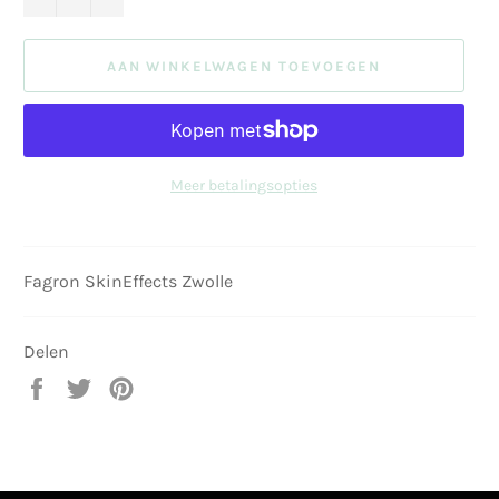
AAN WINKELWAGEN TOEVOEGEN
Meer betalingsopties
Fagron SkinEffects Zwolle
Delen
Delen
Twitteren
Pinnen
op
op
op
Facebook
Twitter
Pinterest