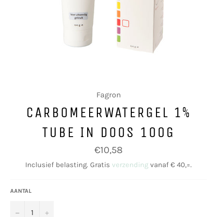
Fagron
CARBOMEERWATERGEL 1%
TUBE IN DOOS 100G
Normale
€10,58
prijs
Inclusief belasting. Gratis
verzending
vanaf € 40,=.
AANTAL
−
+