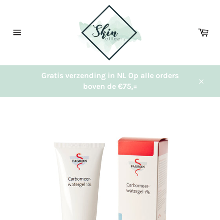
Meteen
naar
de
Wi
content
Sitenavigatie
Gratis verzending in NL Op alle orders
boven de €75,=
Sluit