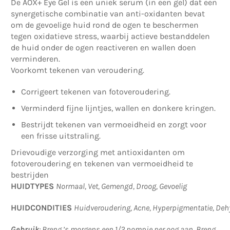
De AOX+ Eye Gel is een uniek serum (in een gel) dat een
synergetische combinatie van anti-oxidanten bevat
om de gevoelige huid rond de ogen te beschermen
tegen oxidatieve stress, waarbij actieve bestanddelen
de huid onder de ogen reactiveren en wallen doen
verminderen.
Voorkomt tekenen van veroudering.
Corrigeert tekenen van fotoveroudering.
Verminderd fijne lijntjes, wallen en donkere kringen.
Bestrijdt tekenen van vermoeidheid en zorgt voor
een frisse uitstraling.
Drievoudige verzorging met antioxidanten om
fotoveroudering en tekenen van vermoeidheid te
bestrijden
HUIDTYPES
Normaal,
Vet,
Gemengd,
Droog,
Gevoelig
HUIDCONDITIES
Huidveroudering,
Acne,
Hyperpigmentatie,
Dehy
Gebruik
: Breng ’s morgens een 1/2 pompje per oog aan. Breng