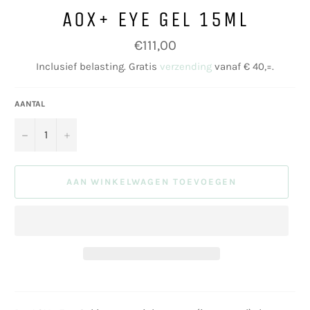
AOX+ EYE GEL 15ML
Normale
€111,00
prijs
Inclusief belasting. Gratis
verzending
vanaf € 40,=.
AANTAL
−
+
AAN WINKELWAGEN TOEVOEGEN