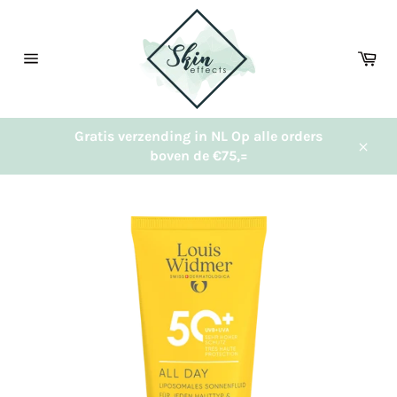
Meteen
naar
de
Wi
content
Sitenavigatie
Gratis verzending in NL Op alle orders
boven de €75,=
Sluit