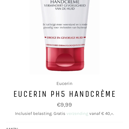
Eucerin
EUCERIN PH5 HANDCRÈME
Normale
€9,99
prijs
Inclusief belasting. Gratis
verzending
vanaf € 40,=.
AANTAL