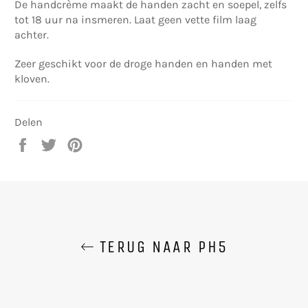
De handcrème maakt de handen zacht en soepel, zelfs
tot 18 uur na insmeren. Laat geen vette film laag
achter.
Zeer geschikt voor de droge handen en handen met
kloven.
Delen
Delen
Twitteren
Pinnen
op
op
op
Facebook
Twitter
Pinterest
TERUG NAAR PH5