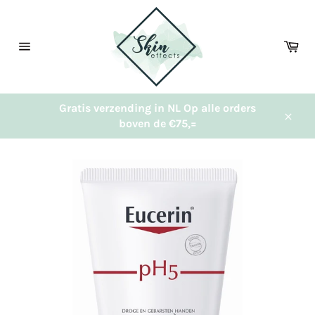
Meteen
naar
de
Wi
content
Sitenavigatie
Gratis verzending in NL Op alle orders
boven de €75,=
Sluit